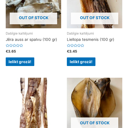
OUT OF STOCK
OUT OF STOCK
Dabīgie kaltējumi
Dabīgie kaltējumi
Jēra auss ar spalvu (100 gr)
Liellopa tesmenis (100 gr)
Rated
Rated
€
3.65
€
3.45
0
0
out
out
of
of
Ielikt grozā!
Ielikt grozā!
5
5
OUT OF STOCK