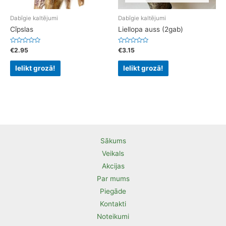
Dabīgie kaltējumi
Dabīgie kaltējumi
Cīpslas
Liellopa auss (2gab)
Rated
Rated
€
2.95
€
3.15
0
0
out
out
of
of
Ielikt grozā!
Ielikt grozā!
5
5
Sākums
Veikals
Akcijas
Par mums
Piegāde
Kontakti
Noteikumi