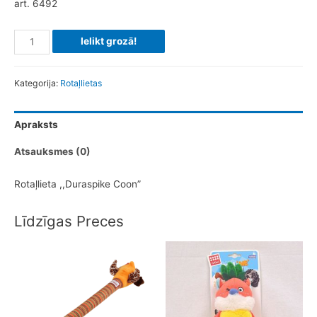
art. 6492
Rotaļlieta
Ielikt grozā!
,,Duraspike
Coon''
Kategorija:
Rotaļlietas
Daudzums
Apraksts
Atsauksmes (0)
Rotaļlieta ,,Duraspike Coon”
Līdzīgas Preces