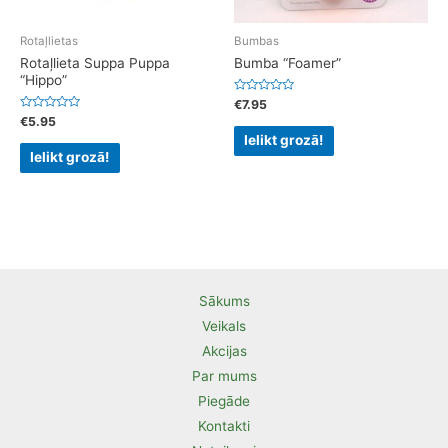
Rotaļlietas
Bumbas
Rotaļlieta Suppa Puppa
Bumba “Foamer”
“Hippo”
Rated
€
7.95
0
Rated
€
5.95
out
0
of
Ielikt grozā!
out
5
of
Ielikt grozā!
5
Sākums
Veikals
Akcijas
Par mums
Piegāde
Kontakti