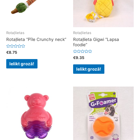
Rotaļlietas
Rotaļlietas
Rotaļlieta “Pīle Crunchy neck”
Rotaļlieta Gigwi “Lapsa
foodie”
Rated
€
8.75
0
Rated
€
9.35
out
0
of
Ielikt grozā!
out
5
of
Ielikt grozā!
5