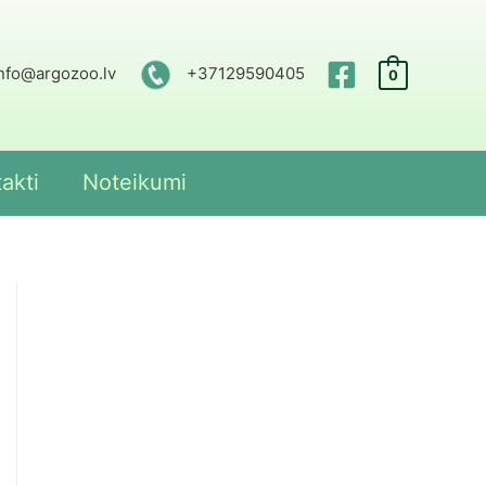
nfo@argozoo.lv
+37129590405
0
akti
Noteikumi