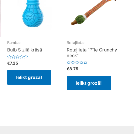
Bumbas
Rotaļlietas
Bulb S zilā krāsā
Rotaļlieta “Pīle Crunchy
neck”
Rated
€
7.25
0
Rated
€
8.75
out
0
of
out
Ielikt grozā!
5
of
Ielikt grozā!
5