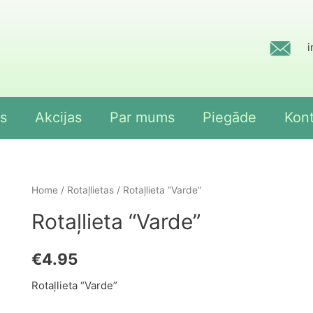
i
s
Akcijas
Par mums
Piegāde
Kont
Home
/
Rotaļlietas
/ Rotaļlieta “Varde”
Rotaļlieta “Varde”
€
4.95
Rotaļlieta “Varde”