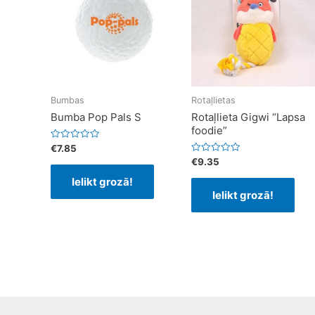
Bumbas
Rotaļlietas
Bumba Pop Pals S
Rotaļlieta Gigwi “Lapsa
foodie”
Rated
€
7.85
0
Rated
€
9.35
out
0
of
out
Ielikt grozā!
5
of
Ielikt grozā!
5